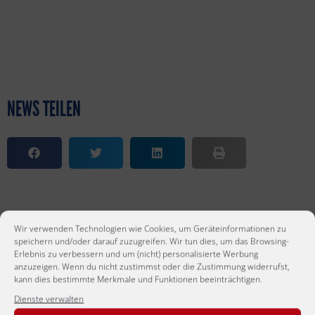
NEWS TEILEN
Wir verwenden Technologien wie Cookies, um Geräteinformationen zu
speichern und/oder darauf zuzugreifen. Wir tun dies, um das Browsing-
Erlebnis zu verbessern und um (nicht) personalisierte Werbung
anzuzeigen. Wenn du nicht zustimmst oder die Zustimmung widerrufst,
kann dies bestimmte Merkmale und Funktionen beeinträchtigen.
Dienste verwalten