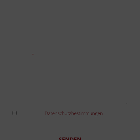
Unternehmen
Tel./mobil
Nachricht
Ich habe die
Datenschutzbestimmungen
gelesen
und erkenne diese an
SENDEN