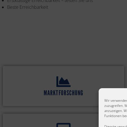
Erstklassige Erreichbarkeit – testen Sie uns
Beste Erreichbarkeit
MARKTFORSCHUNG
Wir verwenden
zuzugreifen. W
anzuzeigen. W
Funktionen bee
Dienste verwa