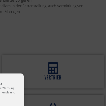
entiertes Vorgehen
 allem in der Festanstellung, auch Vermittlung von
erim-Managern
VERTRIEB
uf
rte Werbung
erkmale und