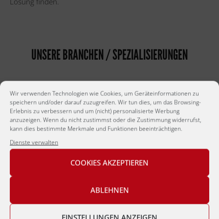
Lösung finden.
UNSERE BRANCHEN / SPEZIALISIERUNGEN
Wir verwenden Technologien wie Cookies, um Geräteinformationen zu
speichern und/oder darauf zuzugreifen. Wir tun dies, um das Browsing-
Erlebnis zu verbessern und um (nicht) personalisierte Werbung
anzuzeigen. Wenn du nicht zustimmst oder die Zustimmung widerrufst,
kann dies bestimmte Merkmale und Funktionen beeinträchtigen.
Dienste verwalten
MARKTFORSCHUNG
COOKIES AKZEPTIEREN
ABLEHNEN
EINSTELLUNGEN ANZEIGEN