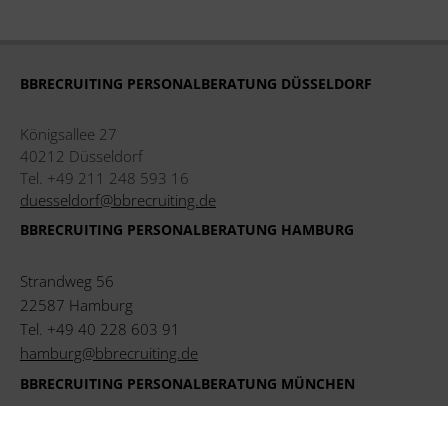
BBRECRUITING PERSONALBERATUNG DÜSSELDORF
Königsallee 27
40212 Düsseldorf
Tel. +49 211 248 593 16
duesseldorf@bbrecruiting.de
BBRECRUITING PERSONALBERATUNG HAMBURG
Strandweg 56
22587 Hamburg
Tel. +49 40 228 603 91
hamburg@bbrecruiting.de
BBRECRUITING PERSONALBERATUNG MÜNCHEN
Ludwigstraße 8