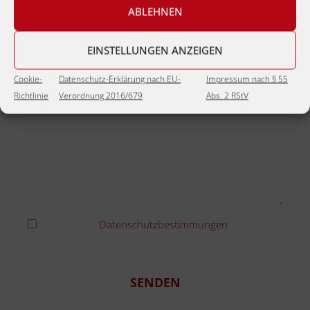
ABLEHNEN
Tel./mobil
EINSTELLUNGEN ANZEIGEN
Cookie-
Datenschutz-Erklärung nach EU-
Impressum nach § 55
Nachricht
Richtlinie
Verordnung 2016/679
Abs. 2 RStV
Ich habe die
Datenschutzbestimmungen
gelesen
und erkenne diese an
SENDEN