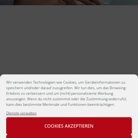
KONTAKTIEREN SIE UNS
Nehmen Sie Kontakt mit uns auf. Unsere
Personalberater freuen sich auf Ihre Anfrage und
helfen Ihnen gern.
Vorname, Name
Wir verwenden Technologien wie Cookies, um Geräteinformationen zu
speichern und/oder darauf zuzugreifen. Wir tun dies, um das Browsing-
Erlebnis zu verbessern und um (nicht) personalisierte Werbung
anzuzeigen. Wenn du nicht zustimmst oder die Zustimmung widerrufst,
kann dies bestimmte Merkmale und Funktionen beeinträchtigen.
E-Mail
Dienste verwalten
COOKIES AKZEPTIEREN
Unternehmen