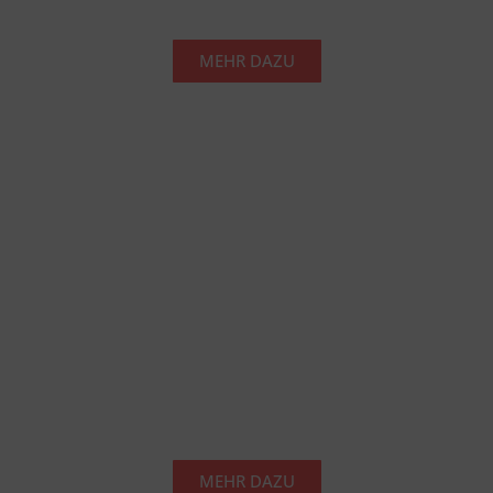
MEHR DAZU
PERSONALBERATUNG BIELEFELD
MEHR DAZU