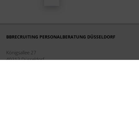
BBRECRUITING PERSONALBERATUNG DÜSSELDORF
Königsallee 27
40212 Düsseldorf
Tel. +49 211 248 593 16
duesseldorf@bbrecruiting.de
BBRECRUITING PERSONALBERATUNG HAMBURG
Strandweg 56
22587 Hamburg
Tel. +49 40 228 603 91
hamburg@bbrecruiting.de
BBRECRUITING PERSONALBERATUNG MÜNCHEN