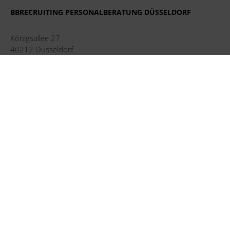
BBRECRUITING PERSONALBERATUNG DÜSSELDORF
Königsallee 27
40212 Düsseldorf
Tel. +49 211 248 593 16
duesseldorf@bbrecruiting.de
BBRECRUITING PERSONALBERATUNG HAMBURG
Strandweg 56
22587 Hamburg
Tel. +49 40 228 603 91
hamburg@bbrecruiting.de
BBRECRUITING PERSONALBERATUNG MÜNCHEN
Ludwigstraße 8
80539 München
Tel. +49 89 215 440 92
muenchen@bbrecruiting.de