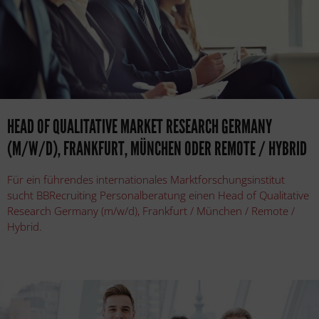
HEAD OF QUALITATIVE MARKET RESEARCH GERMANY
(M/W/D), FRANKFURT, MÜNCHEN ODER REMOTE / HYBRID
Für ein führendes internationales Marktforschungsinstitut
sucht BBRecruiting Personalberatung einen Head of Qualitative
Research Germany (m/w/d), Frankfurt / München / Remote /
Hybrid.