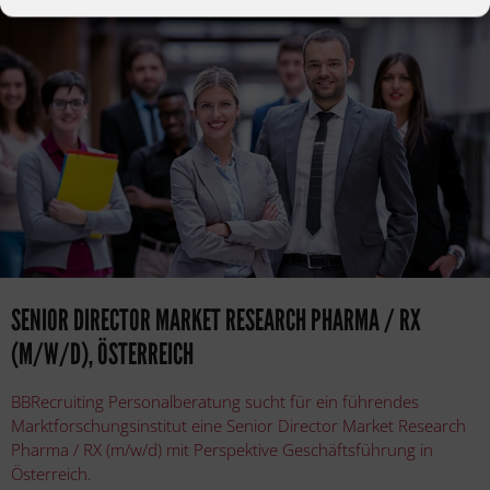
SENIOR DIRECTOR MARKET RESEARCH PHARMA / RX
(M/W/D), ÖSTERREICH
BBRecruiting Personalberatung sucht für ein führendes
Marktforschungsinstitut eine Senior Director Market Research
Pharma / RX (m/w/d) mit Perspektive Geschäftsführung in
Österreich.