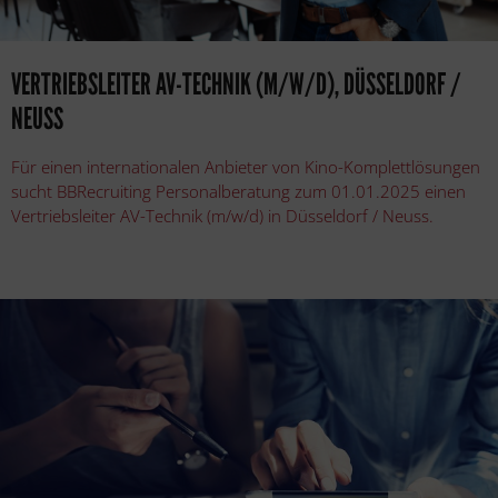
VERTRIEBSLEITER AV-TECHNIK (M/W/D), DÜSSELDORF /
NEUSS
Für einen internationalen Anbieter von Kino-Komplettlösungen
sucht BBRecruiting Personalberatung zum 01.01.2025 einen
Vertriebsleiter AV-Technik (m/w/d) in Düsseldorf / Neuss.