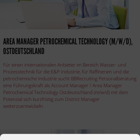
AREA MANAGER PETROCHEMICAL TECHNOLOGY (M/W/D),
OSTDEUTSCHLAND
Für einen internationalen Anbieter im Bereich Wasser- und
Prozesstechnik für die E&P Industrie, für Raffinerien und die
petrochemische Industrie sucht BBRecruiting Personalberatung
eine Führungskraft als Account Manager / Area Manager
Petrochemical Technology Ostdeutschland (m/w/d) mit dem
Potenzial sich kurzfristig zum District Manager
weiterzuentwickeln.