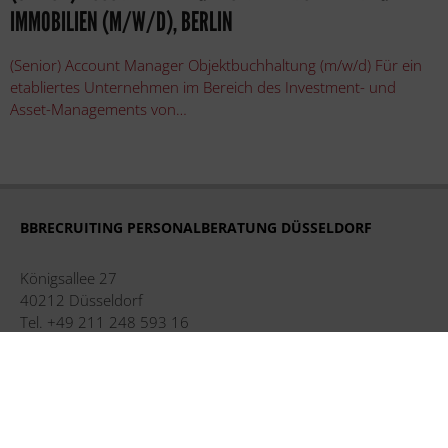
IMMOBILIEN (M/W/D), BERLIN
(Senior) Account Manager Objektbuchhaltung (m/w/d) Für ein
etabliertes Unternehmen im Bereich des Investment- und
Asset-Managements von…
BBRECRUITING PERSONALBERATUNG DÜSSELDORF
Königsallee 27
40212 Düsseldorf
Tel. +49 211 248 593 16
duesseldorf@bbrecruiting.de
BBRECRUITING PERSONALBERATUNG HAMBURG
Strandweg 56