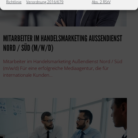
Richtlinie
Verordnung 2016/679
Abs. 2 RStV
MITARBEITER IM HANDELSMARKETING AUSSENDIENST N
ORD / SÜD (M/W/D)
Mitarbeiter im Handelsmarketing Außendienst Nord / Süd
(m/w/d) Für eine erfolgreiche Mediaagentur, die für
internationale Kunden…