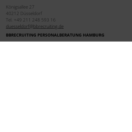
Königsallee 27
40212 Düsseldorf
Tel. +49 211 248 593 16
duesseldorf@bbrecruiting.de
BBRECRUITING PERSONALBERATUNG HAMBURG
Strandweg 56
22587 Hamburg
Tel. +49 40 228 603 91
hamburg@bbrecruiting.de
BBRECRUITING PERSONALBERATUNG MÜNCHEN
Ludwigstraße 8
80539 München
Tel. +49 89 215 440 92
muenchen@bbrecruiting.de
Impressum nach § 55 Abs. 2 RStV
Anfahrt