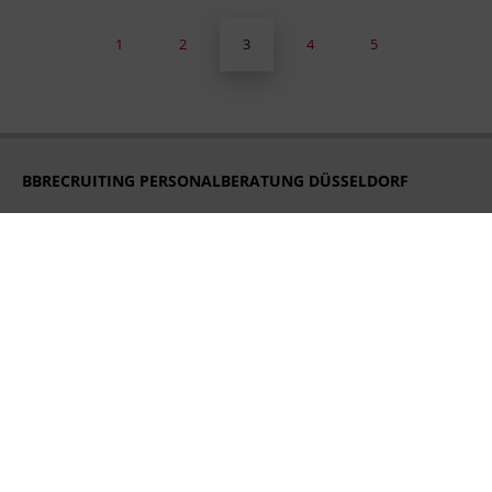
3
1
2
4
5
BBRECRUITING PERSONALBERATUNG DÜSSELDORF
Königsallee 27
40212 Düsseldorf
Tel. +49 211 248 593 16
duesseldorf@bbrecruiting.de
BBRECRUITING PERSONALBERATUNG HAMBURG
Strandweg 56
22587 Hamburg
Tel. +49 40 228 603 91
hamburg@bbrecruiting.de