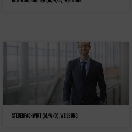
BILANZBUCHHALTER (M/W/D), WEILBURG
STEUERFACHWIRT (M/W/D), WEILBURG