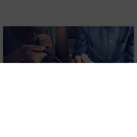
WERKSTUDENT / AUSHILFE (M/W/D) ALS RESEARCH ASSISTANT,
DÜSSELDORF / NEUSS