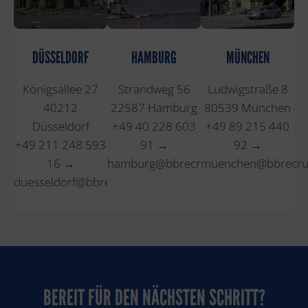
DÜSSELDORF
HAMBURG
MÜNCHEN
Königsallee 27
Strandweg 56
Ludwigstraße 8
40212
22587 Hamburg
80539 München
Düsseldorf
+49 40 228 603
+49 89 215 440
+49 211 248 593
91 →
92 →
16 →
hamburg@bbrecruiting.de
muenchen@bbrecrui
duesseldorf@bbrecruiting.de
BEREIT FÜR DEN NÄCHSTEN SCHRITT?