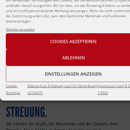
Wir verwenden Technologien wie Cookies, um Geräteinformationen zu speich
und/oder darauf zuzugreifen. Wir tun dies, um das Browsing-Erlebnis zu verb
Wir begleiten Sie strukturiert bei der Suche nach
und um (nicht) personalisierte Werbung anzuzeigen. Wenn du nicht zustimms
einer geeigneten Nachfolge, um Ihr Lebenswerk
die Zustimmung widerrufst, kann dies bestimmte Merkmale und Funktionen
beeinträchtigen.
zukunftssicher und erfolgreich in neue Hände
Dienste verwalten
zu übergeben.
Mehr erfahren →
COOKIES AKZEPTIEREN
ABLEHNEN
EINSTELLUNGEN ANZEIGEN
―
Branchen & Spezialisierungen
Cookie-
Datenschutz-Erklärung nach EU-Verordnung
Impressum nach § 5
SPEZIALISIERUNG SCHLÄGT
Richtlinie
2016/679
2 RStV
STREUUNG.
Wir kennen die Köpfe, die Netzwerke und die Sprache Ihrer