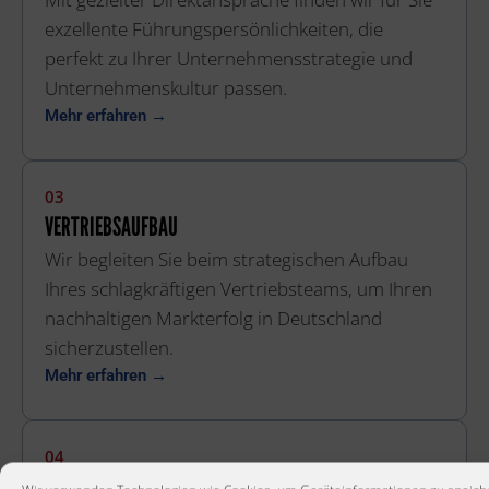
exzellente Führungspersönlichkeiten, die
perfekt zu Ihrer Unternehmensstrategie und
Unternehmenskultur passen.
Mehr erfahren →
03
VERTRIEBSAUFBAU
Wir begleiten Sie beim strategischen Aufbau
Ihres schlagkräftigen Vertriebsteams, um Ihren
nachhaltigen Markterfolg in Deutschland
sicherzustellen.
Mehr erfahren →
04
NACHFOLGEBERATUNG