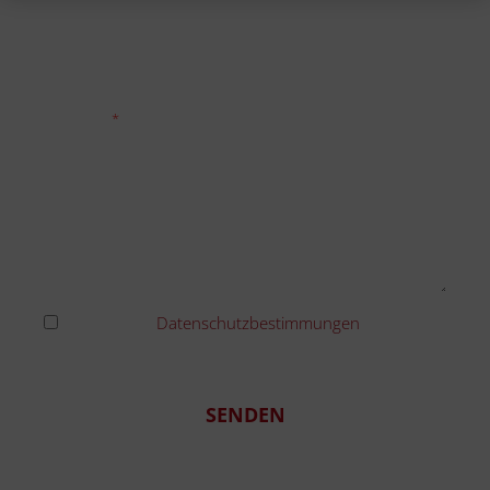
Tel./mobil
Nachricht
Ich habe die
Datenschutzbestimmungen
gelesen
und erkenne diese an
SENDEN