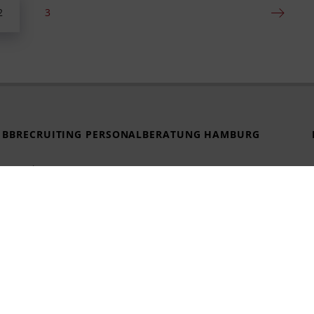
2
3
BBRECRUITING PERSONALBERATUNG HAMBURG
Strandweg 56
22587 Hamburg
Tel. +49 40 228 603 91
hamburg@bbrecruiting.de
ung nach EU-Verordnung 2016/2017
Cookie-Richtlinie (EU)
Partne