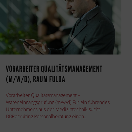
VORARBEITER QUALITÄTSMANAGEMENT
(M/W/D), RAUM FULDA
Vorarbeiter Qualitätsmanagement –
Wareneingangsprüfung (m/w/d) Für ein führendes
Unternehmens aus der Medizintechnik sucht
BBRecruiting Personalberatung einen…