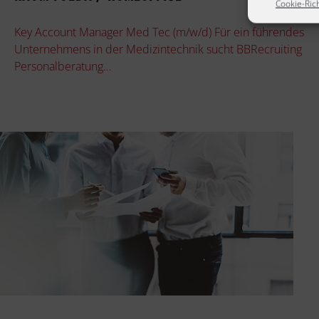
Cookie-Rich
Key Account Manager Med Tec (m/w/d) Für ein führendes
Unternehmens in der Medizintechnik sucht BBRecruiting
Personalberatung…