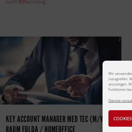
sucht BBRecruiting…
Wir verwenden
zuzugreifen. W
anzuzeigen. W
Funktionen bee
Dienste verwa
KEY ACCOUNT MANAGER MED TEC (M/W/D),
COOKIES
RAUM FULDA / HOMEOFFICE