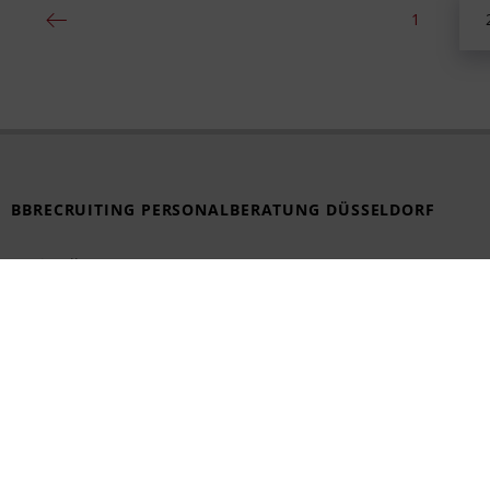
1
BBRECRUITING PERSONALBERATUNG DÜSSELDORF
Königsallee 27
40212 Düsseldorf
Tel. +49 211 248 593 16
duesseldorf@bbrecruiting.de
Impressum nach § 55 Abs. 2 RStV
Anfahrt
Datenschutz-Erklär