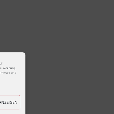
uf
rte Werbung
erkmale und
ANZEIGEN