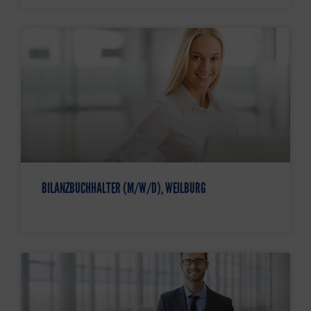
BILANZBUCHHALTER (M/W/D), WEILBURG