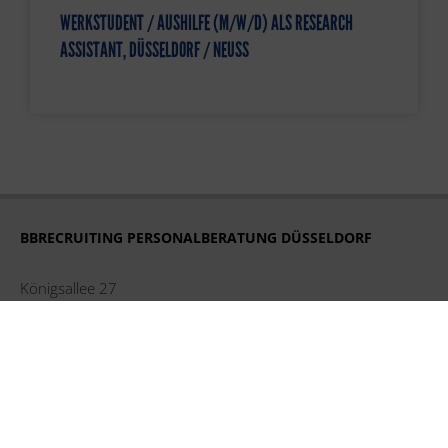
WERKSTUDENT / AUSHILFE (M/W/D) ALS RESEARCH
ASSISTANT, DÜSSELDORF / NEUSS
BBRECRUITING PERSONALBERATUNG DÜSSELDORF
Königsallee 27
40212 Düsseldorf
Tel. +49 211 248 593 16
duesseldorf@bbrecruiting.de
BBRECRUITING PERSONALBERATUNG HAMBURG
Strandweg 56