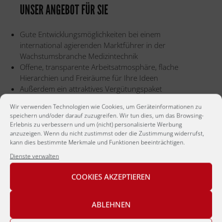
UNSER ANGEBOT FÜR SIE
Gute Entwicklungsmöglichkeiten bei einem
international agierenden Marktführer in der
Wachstumsbranche Medizintechnik
Offene, transparente Arbeitsatmosphäre, flache
Hierarchien und Freiräume für Ihre Ideen
Außerdem ein attraktives Vergütungspaket
Wir verwenden Technologien wie Cookies, um Geräteinformationen zu
speichern und/oder darauf zuzugreifen. Wir tun dies, um das Browsing-
Wenn Sie dieses Angebot von
BBRecruiting
Erlebnis zu verbessern und um (nicht) personalisierte Werbung
anzuzeigen. Wenn du nicht zustimmst oder die Zustimmung widerrufst,
Personalberatung
als Produktmanager Medizintechnik
kann dies bestimmte Merkmale und Funktionen beeinträchtigen.
(m/w/d) anspricht, dann nehmen Sie bitte
Kontakt
mit
Dienste verwalten
uns auf.
COOKIES AKZEPTIEREN
ABLEHNEN
Jetzt bewerben