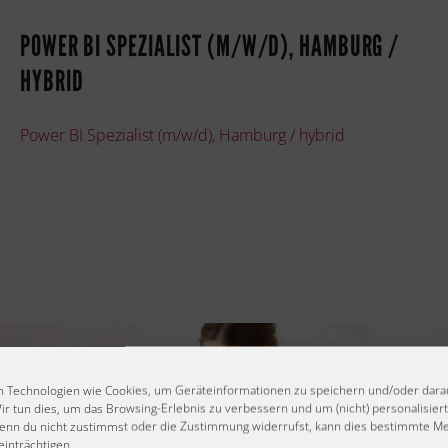
POWER BI SPEZIALIST (M/W/D), HAMBURG /
HYBRID
Power BI Spezialist (m/w/d), Hamburg / hybrid
 Technologien wie Cookies, um Geräteinformationen zu speichern und/oder dara
ir tun dies, um das Browsing-Erlebnis zu verbessern und um (nicht) personalisie
enn du nicht zustimmst oder die Zustimmung widerrufst, kann dies bestimmte M
inträchtigen.