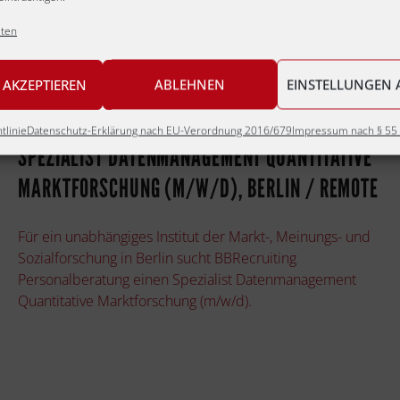
lten
 AKZEPTIEREN
ABLEHNEN
EINSTELLUNGEN 
tlinie
Datenschutz-Erklärung nach EU-Verordnung 2016/679
Impressum nach § 55 
SPEZIALIST DATENMANAGEMENT QUANTITATIVE
MARKTFORSCHUNG (M/W/D), BERLIN / REMOTE
Für ein unabhängiges Institut der Markt-, Meinungs- und
Sozialforschung in Berlin sucht BBRecruiting
Personalberatung einen Spezialist Datenmanagement
Quantitative Marktforschung (m/w/d).