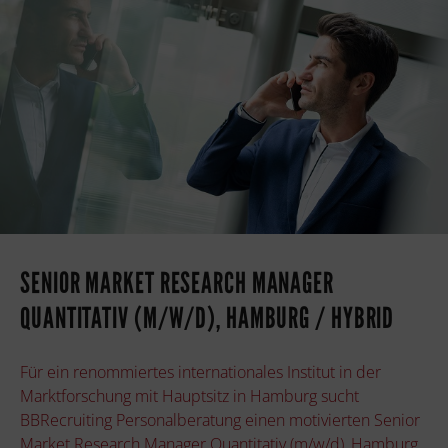
SENIOR MARKET RESEARCH MANAGER
QUANTITATIV (M/W/D), HAMBURG / HYBRID
Für ein renommiertes internationales Institut in der
Marktforschung mit Hauptsitz in Hamburg sucht
BBRecruiting Personalberatung einen motivierten Senior
Market Research Manager Quantitativ (m/w/d), Hamburg