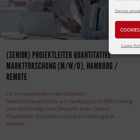
Dienste verwa
COOKIES
Cookie-Rich
(SENIOR) PROJEKTLEITER QUANTITATIVE
MARKTFORSCHUNG (M/W/D), HAMBURG /
REMOTE
Für ein wachsendes internationales
Marktforschungsinstitut aus Hamburg sucht BBRecruiting
zum nächst möglichen Zeitpunkt einen (Senior)
Projektleiter Quantitativ (m/w/d) in Hamburg bzw.
Remote.