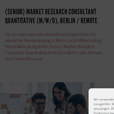
(SENIOR) MARKET RESEARCH CONSULTANT
QUANTITATIVE (M/W/D), BERLIN / REMOTE
Für ein internationales Marktforschungsinstitut mit
deutscher Niederlassung in Berlin sucht BBRecruiting
Personalberatung einen (Senior) Market Research
Consultant Quantitative (m/w/d) in Berlin oder Remote
vom Homeoffice aus.
Wir verwenden
zuzugreifen. W
anzuzeigen. W
Funktionen bee