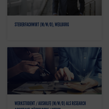
STEUERFACHWIRT (M/W/D), WEILBURG
WERKSTUDENT / AUSHILFE (M/W/D) ALS RESEARCH