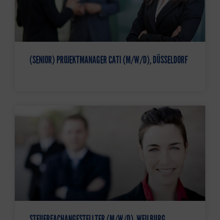
(SENIOR) PROJEKTMANAGER CATI (M/W/D), DÜSSELDORF
STEUERFACHANGESTELLTER (M/W/D), WEILBURG