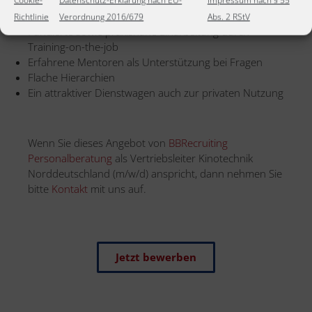
Vergütung und Provision
Cookie-
Datenschutz-Erklärung nach EU-
Impressum nach § 55
Abwechslungsreiche, verantwortungsvolle Aufgaben
Richtlinie
Verordnung 2016/679
Abs. 2 RStV
Fundierte sowie praxisnahe Einarbeitung durch
Training-on-the-job
Erfahrene Mentoren als Unterstützung bei Fragen
Flache Hierarchien
Ein attraktiver Dienstwagen auch zur privaten Nutzung
Wenn Sie dieses Angebot von
BBRecruiting
Personalberatung
als Vertriebsleiter Kinotechnik
Norddeutschland (m/w/d) anspricht, dann nehmen Sie
bitte
Kontakt
mit uns auf.
Jetzt bewerben