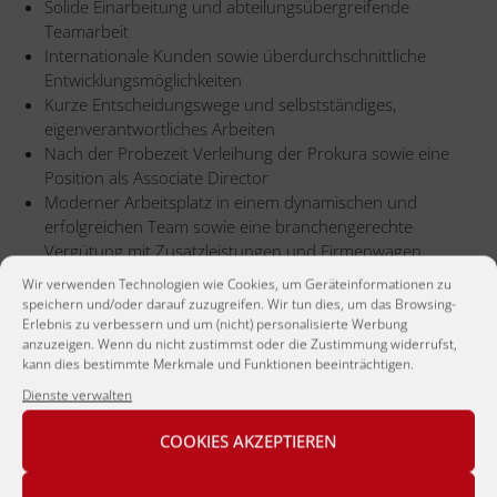
Solide Einarbeitung und abteilungsübergreifende
Teamarbeit
Internationale Kunden sowie überdurchschnittliche
Entwicklungsmöglichkeiten
Kurze Entscheidungswege und selbstständiges,
eigenverantwortliches Arbeiten
Nach der Probezeit Verleihung der Prokura sowie eine
Position als Associate Director
Moderner Arbeitsplatz in einem dynamischen und
erfolgreichen Team sowie eine branchengerechte
Vergütung mit Zusatzleistungen und Firmenwagen
Die Vereinbarkeit von Familie und Beruf
Wir verwenden Technologien wie Cookies, um Geräteinformationen zu
großgeschrieben.
speichern und/oder darauf zuzugreifen. Wir tun dies, um das Browsing-
Erlebnis zu verbessern und um (nicht) personalisierte Werbung
anzuzeigen. Wenn du nicht zustimmst oder die Zustimmung widerrufst,
kann dies bestimmte Merkmale und Funktionen beeinträchtigen.
Wenn Sie dieses Angebot von
BBRecruiting
Dienste verwalten
Personalberatung
als Associate Director bzw.
Teamleiter Objektbuchhaltung Immobilien (m/w/d)
COOKIES AKZEPTIEREN
anspricht, dann nehmen Sie bitte
Kontakt
mit uns auf.