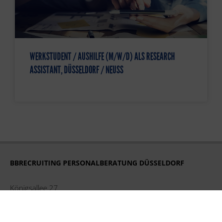
WERKSTUDENT / AUSHILFE (M/W/D) ALS RESEARCH
ASSISTANT, DÜSSELDORF / NEUSS
BBRECRUITING PERSONALBERATUNG DÜSSELDORF
Königsallee 27
40212 Düsseldorf
Tel. +49 211 248 593 16
duesseldorf@bbrecruiting.de