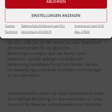
ABLEHNEN
Jetzt bewerben
EINSTELLUNGEN ANZEIGEN
Cookie-
Datenschutz-Erklärung nach EU-
Impressum nach § 55
Richtlinie
Verordnung 2016/679
Abs. 2 RStV
Sie erreichen unsere Personalberaterin Birgit Bruns unter
Tel. 0211 248 593 16. Wir freuen uns über Ihren Anruf.
Am besten senden Sie uns gleich Ihre
Bewerbungsunterlagen über den Button „Jetzt
bewerben“. Darüber gelangen Sie direkt zum
BBRecruiting Kandidaten-Portal. Dort können Sie über
das Bewerbungsportal direkt Ihre Daten und Unterlagen
an uns übermitteln.
Selbstverständlich sichern wir Ihnen Vertraulichkeit sowie
die sorgfältige Beachtung von Sperrvermerken zu. Unser
Service ist für Bewerber sowie Bewerberinnen kostenlos.