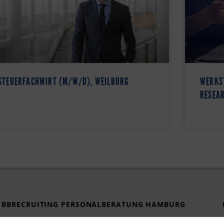
STEUERFACHWIRT (M/W/D), WEILBURG
WERKS
RESEAR
BBRECRUITING PERSONALBERATUNG HAMBURG