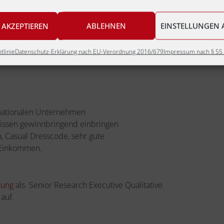
 AKZEPTIEREN
ABLEHNEN
EINSTELLUNGEN 
ift
ional
tlinie
Datenschutz-Erklärung nach EU-Verordnung 2016/679
Impressum nach § 55 
ernationalen Unternehmen
 Wissen gewinnbringend einbringen
, Casual Dresscode, sehr gute
s Einkommen.
tung
als Senior Research Executive Qualitative
auf.