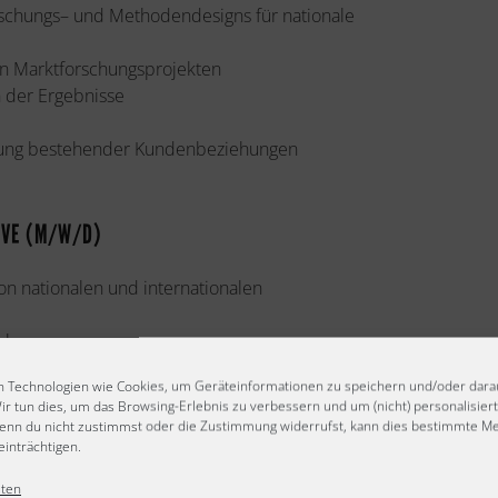
schungs– und Methodendesigns für nationale
en Marktforschungsprojekten
n der Ergebnisse
lung bestehender Kundenbeziehungen
TIVE (M/W/D)
on nationalen und internationalen
schung
d Tiefeninterviews
 Technologien wie Cookies, um Geräteinformationen zu speichern und/oder dara
ir tun dies, um das Browsing-Erlebnis zu verbessern und um (nicht) personalisie
enn du nicht zustimmst oder die Zustimmung widerrufst, kann dies bestimmte M
inträchtigen.
lten