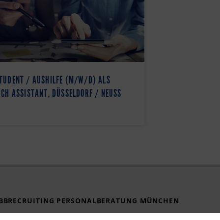
TUDENT / AUSHILFE (M/W/D) ALS
CH ASSISTANT, DÜSSELDORF / NEUSS
BBRECRUITING PERSONALBERATUNG MÜNCHEN