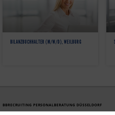
BILANZBUCHHALTER (M/W/D), WEILBURG
BBRECRUITING PERSONALBERATUNG DÜSSELDORF