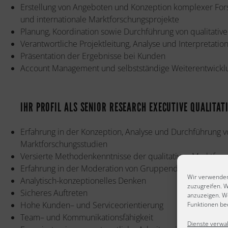
Erstellung von Angeboten und Konzeption komplexer For
und internationale Marktforschungsprojekte
Planung, Koordination sowie Durchführung von qualitativ
Verantwortliche Projektleitung, Analyse und Interpretatio
Präsentation der Ergebnisse bei Kunden
Account Management und selbstständige Weiterentwick
IHR PROFIL ALS SENIOR RESEARCH EXECUTIVE QUALITA
Erfahrung in der Konzeption, Analyse und Durchführung v
Marktforschungsstudien
Versierte Methodenkenntnisse der qualitativen Marktfor
Erfahrung in der Moderation von Gruppendiskussionen un
Wir verwenden
Analytisch-konzeptionelles Denken
zuzugreifen. W
Sicheres Auftreten
anzuzeigen. W
Hohe Kunden– und Serviceorientierung
Funktionen bee
Team– und Kommunikationsfähigkeit
Dienste verwa