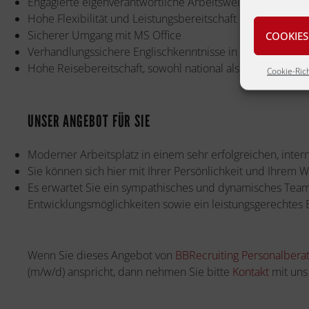
Engagierte eigenverantwortliche Arbeitsweise
Hohe Flexibilität und Leistungsbereitschaft
Sicherer Umgang mit MS Office
COOKIES
Verhandlungssichere Englischkenntnisse in Wort und Schr
Hohe Reisebereitschaft, sowohl national als auch internat
Cookie-Rich
UNSER ANGEBOT FÜR SIE
Moderner Arbeitsplatz in einem sehr erfolgreichen, int
Sie können sich hier mit Ihrer Persönlichkeit und Ihrem
Es erwartet Sie ein sympathisches und dynamisches Team
Entwicklungsmöglichkeiten sowie ein leistungsgerechte
Wenn Sie dieses Angebot von
BBRecruiting Personalbera
(m/w/d) anspricht, dann nehmen Sie bitte
Kontakt
mit uns 