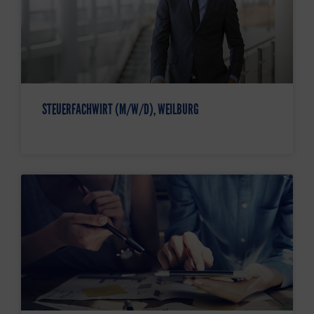
STEUERFACHWIRT (M/W/D), WEILBURG