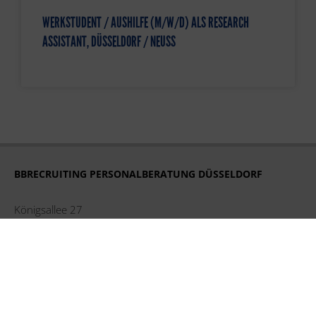
WERKSTUDENT / AUSHILFE (M/W/D) ALS RESEARCH
ASSISTANT, DÜSSELDORF / NEUSS
BBRECRUITING PERSONALBERATUNG DÜSSELDORF
Königsallee 27
40212 Düsseldorf
Tel. +49 211 248 593 16
duesseldorf@bbrecruiting.de
BBRECRUITING PERSONALBERATUNG HAMBURG
Strandweg 56