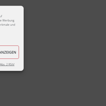
uf
rte Werbung
erkmale und
ANZEIGEN
Abs. 2 RStV