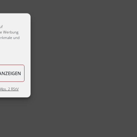
uf
rte Werbung
erkmale und
ANZEIGEN
Abs. 2 RStV