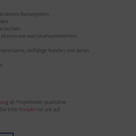
ttraktives Bonussystem
häre
erarchien
- ebenso wie wachstumsorientierten
teressante, vielfältige Kunden und deren
en
tung
als Projektleiter qualitative
Sie bitte
Kontakt
mit uns auf.