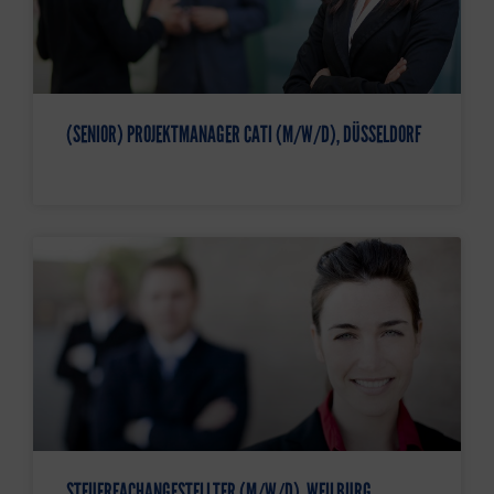
(SENIOR) PROJEKTMANAGER CATI (M/W/D), DÜSSELDORF
STEUERFACHANGESTELLTER (M/W/D), WEILBURG