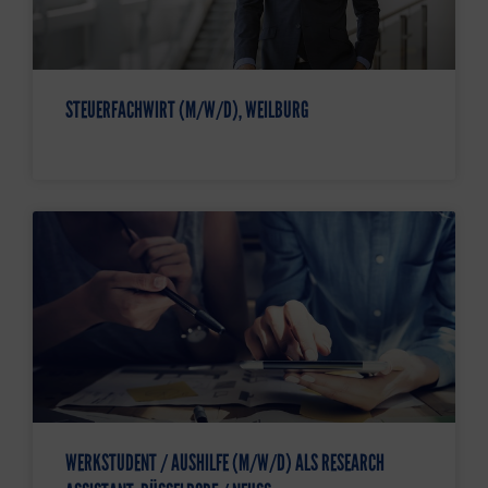
STEUERFACHWIRT (M/W/D), WEILBURG
WERKSTUDENT / AUSHILFE (M/W/D) ALS RESEARCH