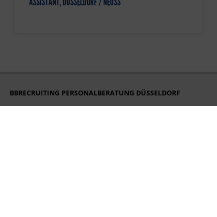
ASSISTANT, DÜSSELDORF / NEUSS
BBRECRUITING PERSONALBERATUNG DÜSSELDORF
Königsallee 27
40212 Düsseldorf
Tel. +49 211 248 593 16
duesseldorf@bbrecruiting.de
BBRECRUITING PERSONALBERATUNG HAMBURG
Strandweg 56
22587 Hamburg
Tel. +49 40 228 603 91