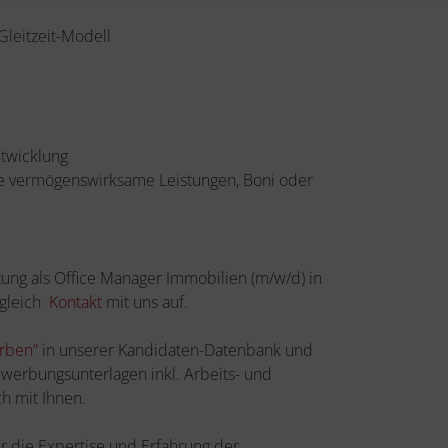
Gleitzeit-Modell
ntwicklung
wie vermögenswirksame Leistungen, Boni oder
ung als Office Manager Immobilien (m/w/d) in
 gleich
Kontakt
mit uns auf.
erben”
in unserer Kandidaten-Datenbank und
ewerbungsunterlagen inkl. Arbeits- und
h mit Ihnen.
 die Expertise und Erfahrung der