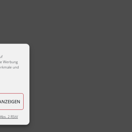
uf
rte Werbung
erkmale und
ANZEIGEN
Abs. 2 RStV