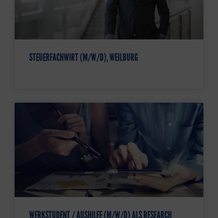
STEUERFACHWIRT (M/W/D), WEILBURG
WERKSTUDENT / AUSHILFE (M/W/D) ALS RESEARCH