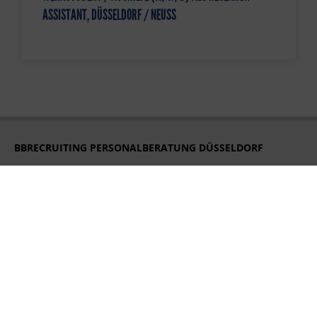
ASSISTANT, DÜSSELDORF / NEUSS
BBRECRUITING PERSONALBERATUNG DÜSSELDORF
Königsallee 27
40212 Düsseldorf
Tel. +49 211 248 593 16
duesseldorf@bbrecruiting.de
BBRECRUITING PERSONALBERATUNG HAMBURG
Strandweg 56
22587 Hamburg