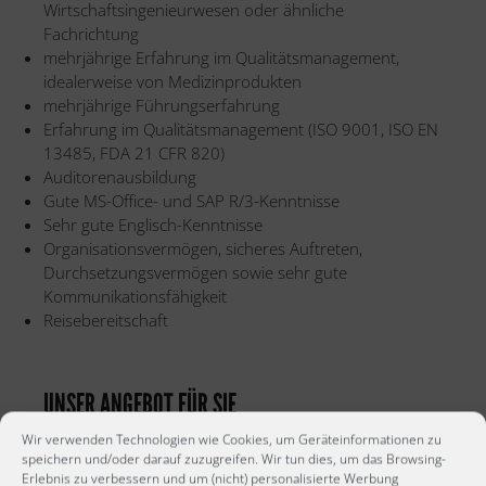
Wirtschaftsingenieurwesen oder ähnliche
Fachrichtung
mehrjährige Erfahrung im Qualitätsmanagement,
idealerweise von Medizinprodukten
mehrjährige Führungserfahrung
Erfahrung im Qualitätsmanagement (ISO 9001, ISO EN
13485, FDA 21 CFR 820)
Auditorenausbildung
Gute MS-Office- und SAP R/3-Kenntnisse
Sehr gute Englisch-Kenntnisse
Organisationsvermögen, sicheres Auftreten,
Durchsetzungsvermögen sowie sehr gute
Kommunikationsfähigkeit
Reisebereitschaft
UNSER ANGEBOT FÜR SIE
Wir verwenden Technologien wie Cookies, um Geräteinformationen zu
Anstellung bei einem Weltmarktführer im Bereich
speichern und/oder darauf zuzugreifen. Wir tun dies, um das Browsing-
Erlebnis zu verbessern und um (nicht) personalisierte Werbung
Medizintechnik