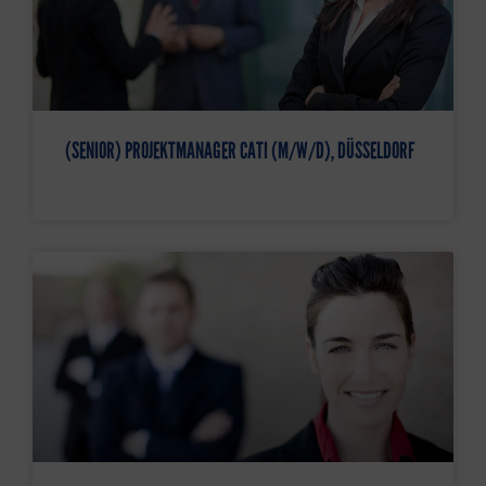
(SENIOR) PROJEKTMANAGER CATI (M/W/D), DÜSSELDORF