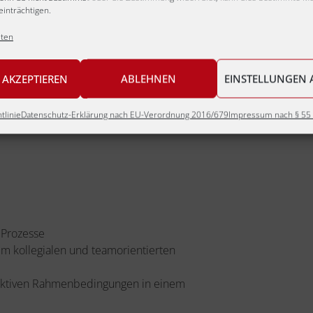
inträchtigen.
enschaften mit Schwerpunkt
lten
ation
h Praktika sowie eine berufliche Tätigeit im
 AKZEPTIEREN
ABLEHNEN
EINSTELLUNGEN 
ng im Bereich Controlling
ice, v.a. Excel)
tlinie
Datenschutz-Erklärung nach EU-Verordnung 2016/679
Impressum nach § 55 
 Prozesse
nem kollegialen und teamorientierten
ttraktiven Rahmenbedingungen in einem