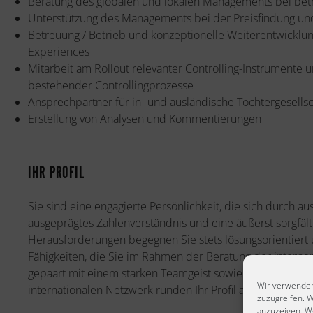
Beratung des globalen und lokalen Managements bei betr
Unterstützung des Managements bei der Preisfindung und
Betreuung / Betrieb und konzeptionelle Weiterentwicklu
Experiences
Mitarbeit am Rollout relevanter Controlling-Instrumente 
bestehender Controllingprozesse
Ansprechpartner für in- und ausländische Tochtergesells
Erstellung von Analysen und Kommentierungen
IHR PROFIL
Sie sind eine engagierte Persönlichkeit, die sich durch au
ausgeprägtes Zahlenverständnis und eine äußerst sorgfält
Herausforderungen begegnen Sie stets lösungsorientiert 
Fähigkeiten, die Sie im Rahmen der Beratung der interne
gepaart mit einem starken Teamgeist sowie Ihre Begeiste
Wir verwenden
internationalen Netzwerk runden Ihr Profil ab. Folgende 
zuzugreifen. W
anzuzeigen. W