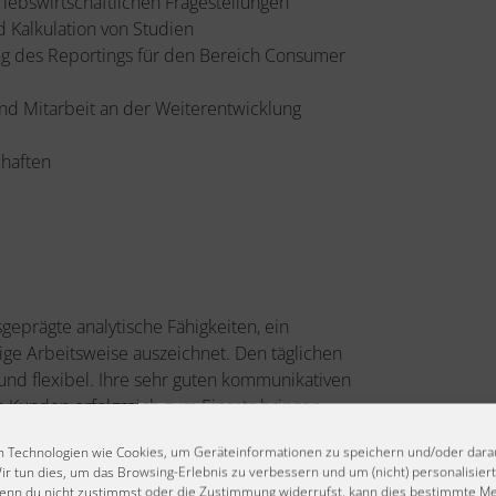
iebswirtschaftlichen Fragestellungen
 Kalkulation von Studien
ng des Reportings für den Bereich Consumer
und Mitarbeit an der Weiterentwicklung
chaften
sgeprägte analytische Fähigkeiten, ein
ige Arbeitsweise auszeichnet. Den täglichen
und flexibel. Ihre sehr guten kommunikativen
n Kunden erfolgreich zum Einsatz bringen,
rung für die Zusammenarbeit in einem starken
 Technologien wie Cookies, um Geräteinformationen zu speichern und/oder dara
fachliche Voraussetzungen bringen Sie mit:
ir tun dies, um das Browsing-Erlebnis zu verbessern und um (nicht) personalisie
enn du nicht zustimmst oder die Zustimmung widerrufst, kann dies bestimmte M