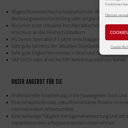
Funktionen bee
Abgeschlossenes Hochschulstudium der Wirtschaftswiss
Dienste verwa
Rechnungswesen/Controlling oder vergleichbarer Qualifik
Als Junior erste relevante berufspraktische Erfahrung durc
Anschluss an das Hochschulstudium
COOKIES
Als Senior Specialist 3-5 Jahre einschlägige Berufserfahru
Sehr gute Kenntnis der aktuellen Standardsoftware (MS Off
Cookie-Rich
Sehr gute Englischkenntnisse in Wort und Schrift
SAP FI/CO oder ähnliche ERP-Kenntnisse sind von Vorteil
UNSER ANGEBOT FÜR SIE
Professionelle Einarbeitung in die hauseigenen Tools und
Eine herausfordernde, zukunftsorientierte Position in ei
internationalem Arbeitsumfeld
Eine vielseitige Tätigkeit mit Eigenverantwortung und a
expandierenden, erfolgsorientierten Unternehmen