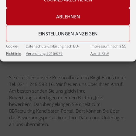
Wenn Sie dieses Angebot von
BBRecruiting
Personalberatung
als Senior Business Development
Executive Automotive Market Research (m/w/d)
ABLEHNEN
anspricht, dann nehmen Sie bitte
Kontakt
mit uns auf.
EINSTELLUNGEN ANZEIGEN
Cookie-
Datenschutz-Erklärung nach EU-
Impressum nach § 55
Jetzt bewerben
Richtlinie
Verordnung 2016/679
Abs. 2 RStV
Sie erreichen unsere Personalberaterin Birgit Bruns unter
Tel. 0211 248 593 16. Wir freuen uns über Ihren Anruf.
Am besten senden Sie uns gleich Ihre
Bewerbungsunterlagen über den Button „Jetzt
bewerben“. Darüber gelangen Sie direkt zum
BBRecruiting Kandidaten-Portal. Dort können Sie über
das Bewerbungsportal direkt Ihre Daten und Unterlagen
an uns übermitteln.