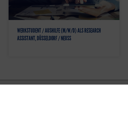
WERKSTUDENT / AUSHILFE (M/W/D) ALS RESEARCH
ASSISTANT, DÜSSELDORF / NEUSS
BBRECRUITING PERSONALBERATUNG DÜSSELDORF
Königsallee 27
40212 Düsseldorf
Tel. +49 211 248 593 16
duesseldorf@bbrecruiting.de