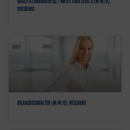
QUALITÄTSMANAGER QS / QM IFS FOOD LEVEL 8 (M/W/D),
DUISBURG
BILANZBUCHHALTER (M/W/D), WEILBURG